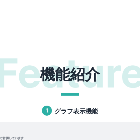
Featur
機能紹介
2
複数アカウント管理機能