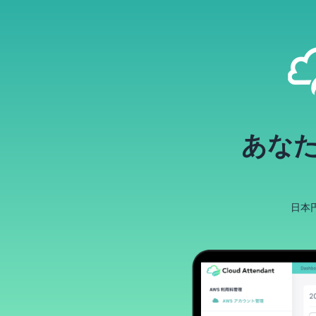
あな
日本